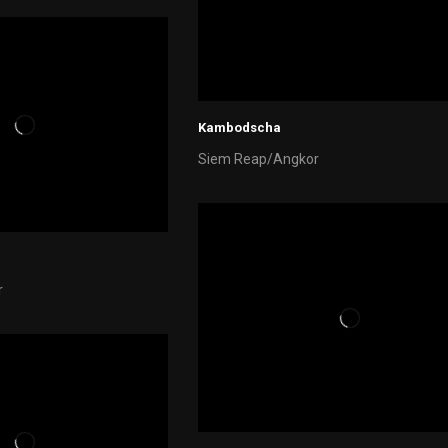
Kambodscha
Siem Reap/Angkor
r