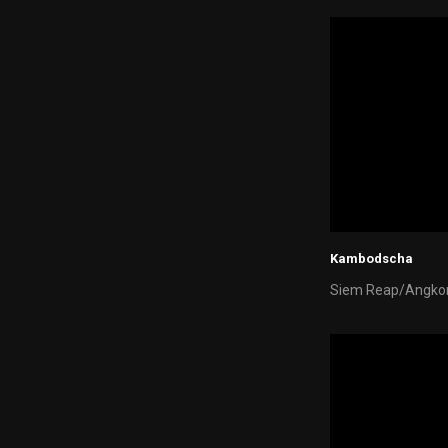
Kambodscha
Siem Reap/Angko