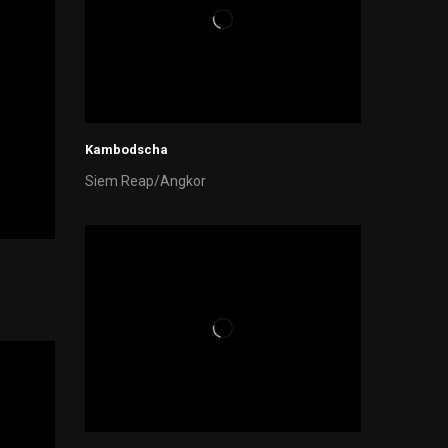
Kambodscha
Siem Reap/Angkor