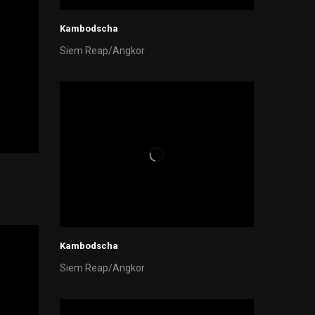
Kambodscha
Siem Reap/Angkor
Kambodscha
Siem Reap/Angkor