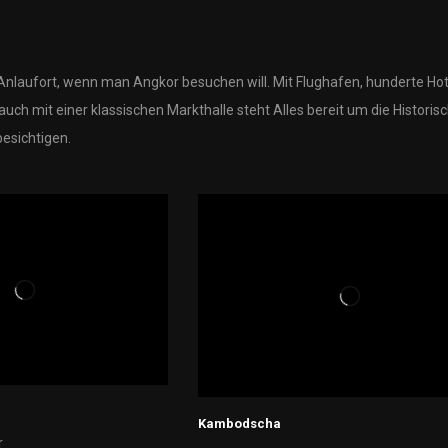
Anlaufort, wenn man Angkor besuchen will. Mit Flughafen, hunderte Ho
auch mit einer klassischen Markthalle steht Alles bereit um die Historis
esichtigen.
Kambodscha
r