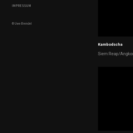
IMPRESSUM
© Uwe Brendel
Kambodscha
Siem Reap/Angko