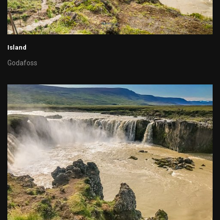
Island
Godafoss